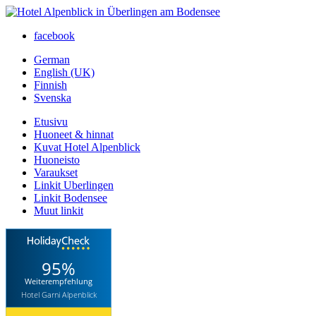
facebook
German
English (UK)
Finnish
Svenska
Etusivu
Huoneet & hinnat
Kuvat Hotel Alpenblick
Huoneisto
Varaukset
Linkit Uberlingen
Linkit Bodensee
Muut linkit
95%
Weiterempfehlung
Hotel Garni Alpenblick