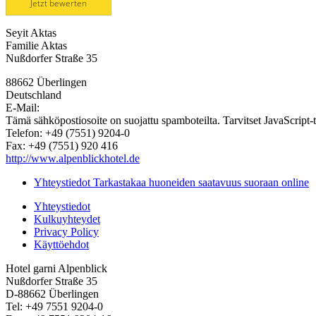
Jetzt bewerten
Seyit Aktas
Familie Aktas
Nußdorfer Straße 35
88662 Überlingen
Deutschland
E-Mail:
Tämä sähköpostiosoite on suojattu spamboteilta. Tarvitset JavaScript-
Telefon: +49 (7551) 9204-0
Fax: +49 (7551) 920 416
http://www.alpenblickhotel.de
Yhteystiedot Tarkastakaa huoneiden saatavuus suoraan online
Yhteystiedot
Kulkuyhteydet
Privacy Policy
Käyttöehdot
Hotel garni Alpenblick
Nußdorfer Straße 35
D-88662 Überlingen
Tel: +49 7551 9204-0