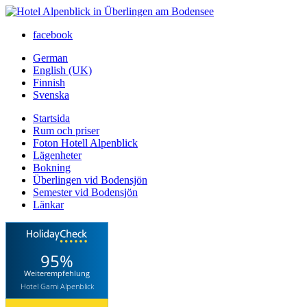
facebook
German
English (UK)
Finnish
Svenska
Startsida
Rum och priser
Foton Hotell Alpenblick
Lägenheter
Bokning
Überlingen vid Bodensjön
Semester vid Bodensjön
Länkar
95%
Weiterempfehlung
Hotel Garni Alpenblick