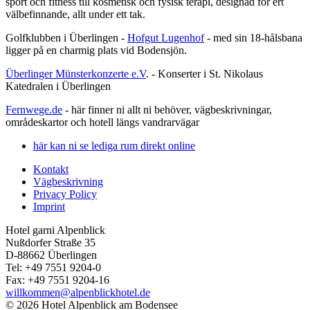
sport och fitness till kosmetisk och fysisk terapi, designad för ert
välbefinnande, allt under ett tak.
Golfklubben i Überlingen -
Hofgut Lugenhof
- med sin 18-hålsbana
ligger på en charmig plats vid Bodensjön.
Überlinger Münsterkonzerte e.V
. - Konserter i St. Nikolaus
Katedralen i Überlingen
Fernwege.de
- här finner ni allt ni behöver, vägbeskrivningar,
områdeskartor och hotell längs vandrarvägar
här kan ni se lediga rum direkt online
Kontakt
Vägbeskrivning
Privacy Policy
Imprint
Hotel garni Alpenblick
Nußdorfer Straße 35
D-88662 Überlingen
Tel: +49 7551 9204-0
Fax: +49 7551 9204-16
willkommen@alpenblickhotel.de
© 2026 Hotel Alpenblick am Bodensee