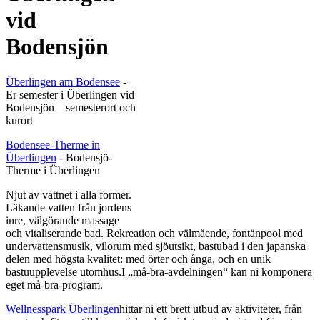
vid
Bodensjön
Überlingen am Bodensee
-
Er semester i Überlingen vid
Bodensjön – semesterort och
kurort
Bodensee-Therme in
Überlingen
- Bodensjö-
Therme i Überlingen
Njut av vattnet i alla former.
Läkande vatten från jordens
inre, välgörande massage
och vitaliserande bad. Rekreation och välmående, fontänpool med
undervattensmusik, vilorum med sjöutsikt, bastubad i den japanska
delen med högsta kvalitet: med örter och ånga, och en unik
bastuupplevelse utomhus.I „må-bra-avdelningen“ kan ni komponera
eget må-bra-program.
Wellnesspark Überlingen
hittar ni ett brett utbud av aktiviteter, från